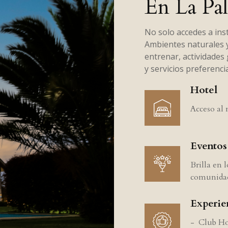
En La Pa
No solo accedes a inst
Ambientes naturales y 
entrenar, actividades 
y servicios preferenci
Hotel
Acceso al 
Eventos
Brilla en 
comunida
Experie
- Club Ho