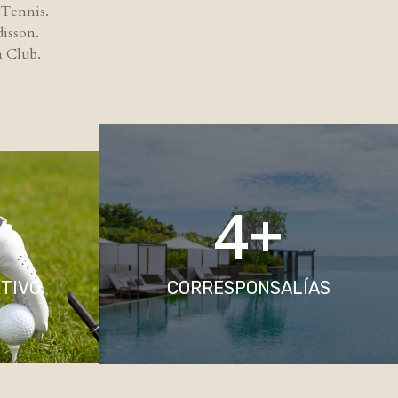
Tennis.
isson.
a Club.
4
+
TIVO
CORRESPONSALÍAS