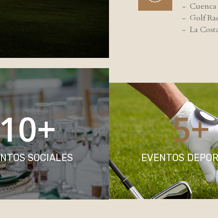
- Cuenca 
- Golf Rad
- La Cost
10
+
5
+
NTOS SOCIALES
EVENTOS DEPOR