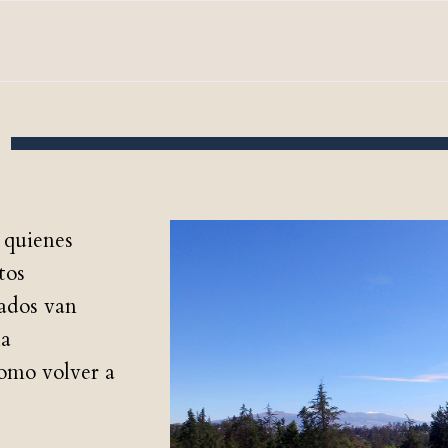
OCIOS
MEMBRESÍA
ALIANZA C. AMERICANO
HI
 quienes
tos
mados van
la
como volver a